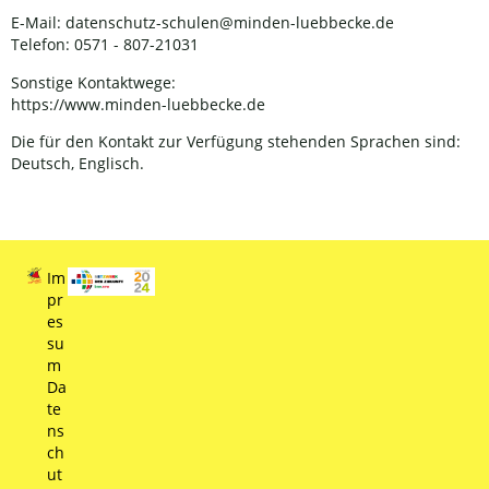
E-Mail: datenschutz-schulen@minden-luebbecke.de
Telefon: 0571 - 807-21031
Sonstige Kontaktwege:
https://www.minden-luebbecke.de
Die für den Kontakt zur Verfügung stehenden Sprachen sind:
Deutsch, Englisch.
Im
pr
es
su
m
Da
te
ns
ch
ut