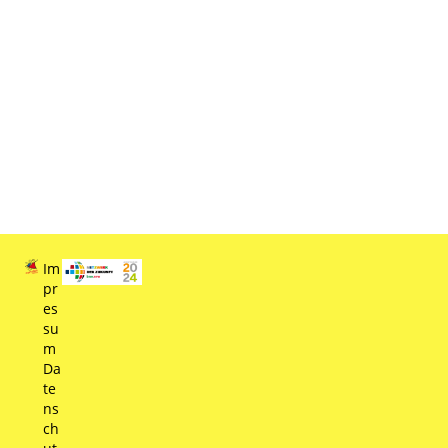
Im
pr
es
su
m
Da
te
ns
ch