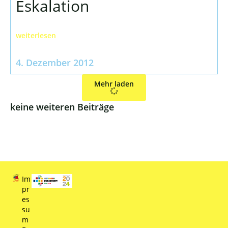
Eskalation
weiterlesen
4. Dezember 2012
Mehr laden
keine weiteren Beiträge
Im
pr
es
su
m