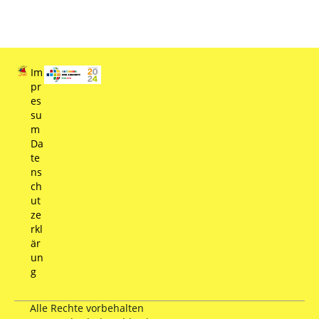
Im
pr
es
su
m
Da
te
ns
ch
ut
ze
rkl
är
un
g
Alle Rechte vorbehalten