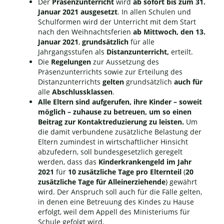
Der
Präsenzunterricht
wird
ab sofort bis zum 31.
Januar 2021 ausgesetzt
. In allen Schulen und
Schulformen wird der Unterricht mit dem Start
nach den Weihnachtsferien
ab Mittwoch, den 13.
Januar 2021
,
grundsätzlich
für alle
Jahrgangsstufen als
Distanzunterricht,
erteilt.
Die
Regelungen
zur Aussetzung des
Präsenzunterrichts sowie zur Erteilung des
Distanzunterrichts
gelten
grundsätzlich
auch für
alle
Abschlussklassen
.
Alle Eltern sind aufgerufen, ihre Kinder – soweit
möglich – zuhause zu betreuen, um so einen
Beitrag zur Kontaktreduzierung zu leisten.
Um
die damit verbundene zusätzliche Belastung der
Eltern zumindest in wirtschaftlicher Hinsicht
abzufedern, soll bundesgesetzlich geregelt
werden, dass das
Kinderkrankengeld im Jahr
2021
für
10 zusätzliche Tage pro Elternteil
(
20
zusätzliche Tage für Alleinerziehende
) gewährt
wird. Der Anspruch soll auch für die Fälle gelten,
in denen eine Betreuung des Kindes zu Hause
erfolgt, weil dem Appell des Ministeriums für
Schule gefolgt wird.