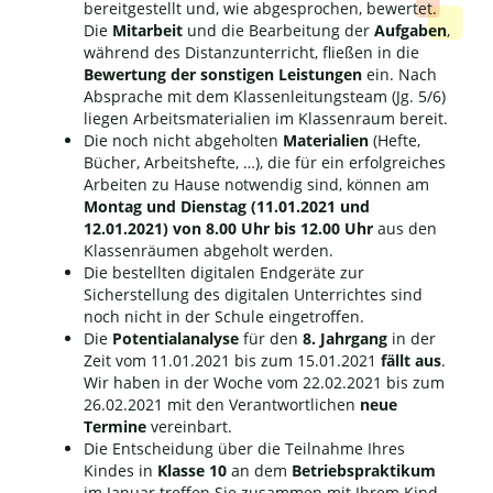
bereitgestellt und, wie abgesprochen, bewertet.
Die
Mitarbeit
und die Bearbeitung der
Aufgaben
,
während des Distanzunterricht, fließen in die
Bewertung der sonstigen Leistungen
ein. Nach
Absprache mit dem Klassenleitungsteam (Jg. 5/6)
liegen Arbeitsmaterialien im Klassenraum bereit.
Die noch nicht abgeholten
Materialien
(Hefte,
Bücher, Arbeitshefte, …), die für ein erfolgreiches
Arbeiten zu Hause notwendig sind, können am
Montag und Dienstag (11.01.2021 und
12.01.2021) von 8.00 Uhr bis 12.00 Uhr
aus den
Klassenräumen abgeholt werden.
Die bestellten digitalen Endgeräte zur
Sicherstellung des digitalen Unterrichtes sind
noch nicht in der Schule eingetroffen.
Die
Potentialanalyse
für den
8. Jahrgang
in der
Zeit vom 11.01.2021 bis zum 15.01.2021
fällt aus
.
Wir haben in der Woche vom 22.02.2021 bis zum
26.02.2021 mit den Verantwortlichen
neue
Termine
vereinbart.
Die Entscheidung über die Teilnahme Ihres
Kindes in
Klasse 10
an dem
Betriebspraktikum
im Januar treffen Sie zusammen mit Ihrem Kind