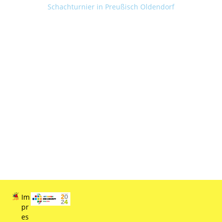
Schachturnier in Preußisch Oldendorf
Im
pr
es