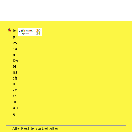
Im
pr
es
su
m
Da
te
ns
ch
ut
ze
rkl
är
un
g
Alle Rechte vorbehalten